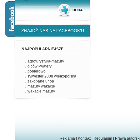
ZNAJDŹ NAS NA FACEBOOK'U
NAJPOPULARNIEJSZE
agroturystyka-mazury
ojców kwatery
pobierowo
sylwester 2008 wielkopolska
zakopane urlop
mazury wakacje
wakacje mazury
Reklama
|
Kontakt
|
Regulamin
|
Prawa autorsk