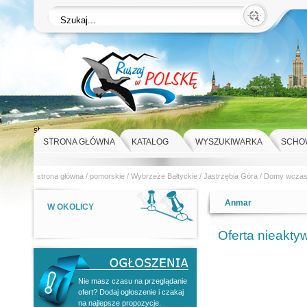
st
STRONA GŁÓWNA
KATALOG
WYSZUKIWARKA
SCHO
strona główna
/
pomorskie
/
Wybrzeże Bałtyckie
/
Jastrzębia Góra
/
Domy wcza
Anmar
W OKOLICY
Oferta nieakty
Nie masz czasu na przeglądanie
ofert? Dodaj ogłoszenie i czakaj
na najlepsze propozycje.