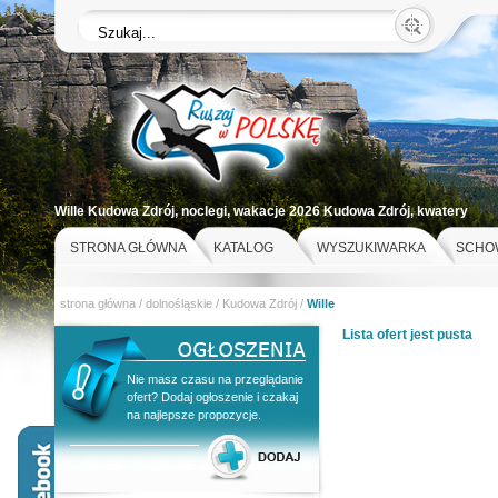
Wille Kudowa Zdrój, noclegi, wakacje 2026 Kudowa Zdrój, kwatery
st
STRONA GŁÓWNA
KATALOG
WYSZUKIWARKA
SCHO
strona główna
/
dolnośląskie
/
Kudowa Zdrój
/
Wille
Lista ofert jest pusta
Nie masz czasu na przeglądanie
ofert? Dodaj ogłoszenie i czakaj
na najlepsze propozycje.