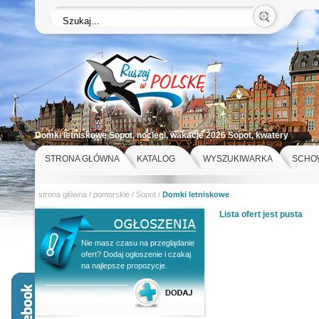
Domki letniskowe Sopot, noclegi, wakacje 2026 Sopot, kwatery
st
STRONA GŁÓWNA
KATALOG
WYSZUKIWARKA
SCHO
strona główna
/
pomorskie
/
Sopot
/
Domki letniskowe
Lista ofert jest pusta
Nie masz czasu na przeglądanie
ofert? Dodaj ogłoszenie i czakaj
na najlepsze propozycje.