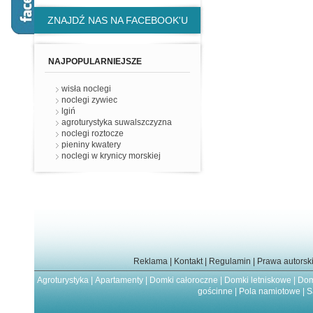
ZNAJDŹ NAS NA FACEBOOK'U
NAJPOPULARNIEJSZE
wisła noclegi
noclegi zywiec
lgiń
agroturystyka suwalszczyzna
noclegi roztocze
pieniny kwatery
noclegi w krynicy morskiej
Reklama
|
Kontakt
|
Regulamin
|
Prawa autorsk
Agroturystyka
|
Apartamenty
|
Domki całoroczne
|
Domki letniskowe
|
Dom
gościnne
|
Pola namiotowe
|
S